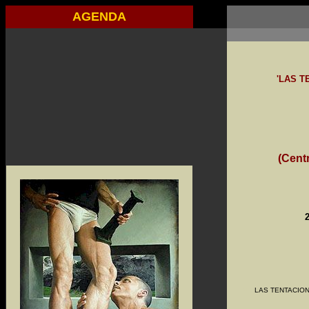
AGENDA
'LAS T
(Cent
2
LAS TENTACION