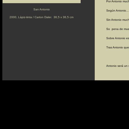
Por Antonio much
San Antonio
Según Antonio...
2000, Lápiz-tinta / Carton Daler. 36,5 x 36,5 cm
Sin Antonio much
So
pena de muer
Sobre Antonio e
Tras Antonio que
Antonio será un 