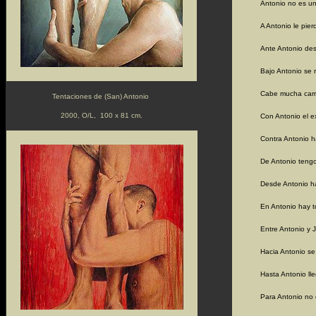
Antonio no es un
A Antonio le pier
Ante Antonio desf
Bajo Antonio se 
Cabe mucha carne
Tentaciones de (San) Antonio
2000, O/L,
100 x 81 cm.
Con Antonio el ex
Contra Antonio h
De Antonio teng
Desde Antonio ha
En Antonio hay t
Entre Antonio y J
Hacia Antonio se 
Hasta Antonio ll
Para Antonio no 