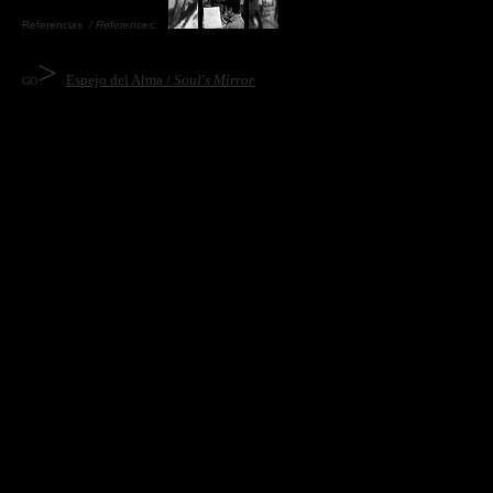
Referencias
/ References:
>
Espejo del Alma /
Soul's Mirror
GO