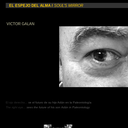
EL ESPEJO DEL ALMA /
SOUL'S MIRROR
VICTOR GALAN
El ojo derecho...
ve
el futuro de su hijo Adán en la Paleontología
The right eye...
sees
the future of his
son Adán in Paleontology