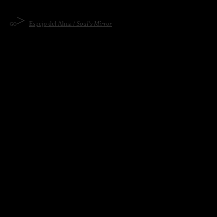
>
Espejo del Alma /
Soul's Mirror
GO