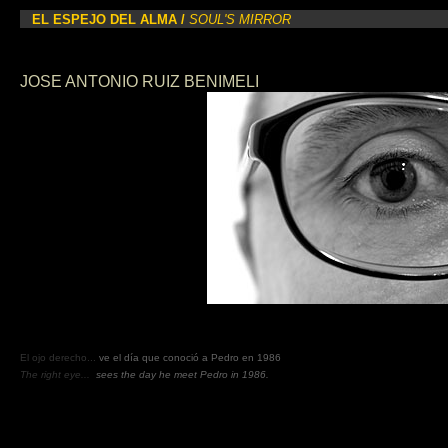
EL ESPEJO DEL ALMA /
SOUL'S MIRROR
JOSE ANTONIO RUIZ BENIMELI
El ojo derecho...
ve
el día que conoció a Pedro en 1986
The right eye...
sees the day he meet Pedro in 1986.