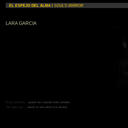
EL ESPEJO DEL ALMA /
SOUL'S MIRROR
LARA GARCIA
El ojo derecho...
quiere ver cuando esta cerrado.
The right eye...
wants to see when it is closed.