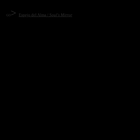
>
Espejo del Alma /
Soul's Mirror
GO