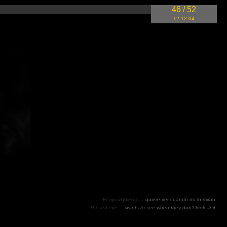
46 / 52
12-12-04
El ojo izquierdo...
quiere ver cuando no lo miran.
The left eye ...
wants to see when they don't look at it.